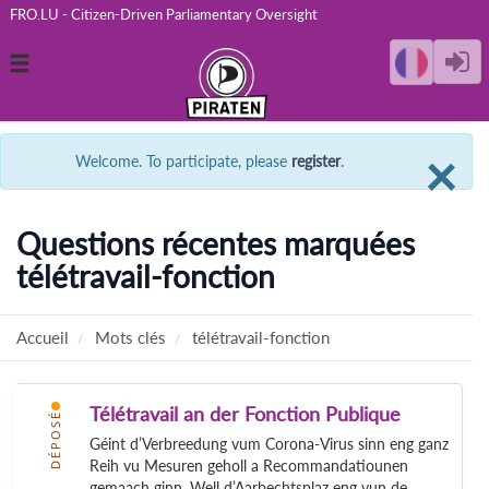
FRO.LU - Citizen-Driven Parliamentary Oversight
Toggle
navigation
C
×
Welcome. To participate, please
register
.
Questions récentes marquées
télétravail-fonction
Accueil
Mots clés
télétravail-fonction
Télétravail an der Fonction Publique
DÉPOSÉ
Géint d’Verbreedung vum Corona-Virus sinn eng ganz
Reih vu Mesuren geholl a Recommandatiounen
gemaach ginn. Well d’Aarbechtsplaz eng vun de