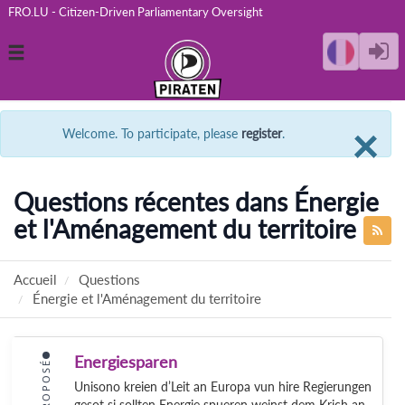
FRO.LU - Citizen-Driven Parliamentary Oversight
Toggle
navigation
C
×
Welcome. To participate, please
register
.
Questions récentes dans Énergie
et l'Aménagement du territoire
Accueil
Questions
Énergie et l'Aménagement du territoire
Energiesparen
PROPOSÉ
Unisono kreien d’Leit an Europa vun hire Regierungen
gesot si sollten Energie spueren weinst dem Krich an