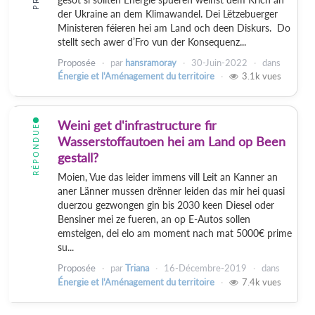
der Ukraine an dem Klimawandel. Dei Lëtzebuerger
Ministeren féieren hei am Land och deen Diskurs. Do
stellt sech awer d’Fro vun der Konsequenz...
Proposée
par
hansramoray
30-Juin-2022
dans
Énergie et l'Aménagement du territoire
3.1k
vues
Weini get d'infrastructure fir
RÉPONDUE
Wasserstoffautoen hei am Land op Been
gestall?
Moien, Vue das leider immens vill Leit an Kanner an
aner Länner mussen drënner leiden das mir hei quasi
duerzou gezwongen gin bis 2030 keen Diesel oder
Bensiner mei ze fueren, an op E-Autos sollen
emsteigen, dei elo am moment nach mat 5000€ prime
su...
Proposée
par
Triana
16-Décembre-2019
dans
Énergie et l'Aménagement du territoire
7.4k
vues