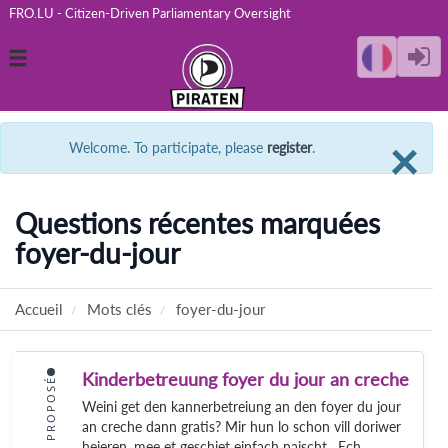
FRO.LU - Citizen-Driven Parliamentary Oversight
Toggle
navigation
C
×
Welcome. To participate, please
register
.
Questions récentes marquées
foyer-du-jour
Accueil
Mots clés
foyer-du-jour
Kinderbetreuung foyer du jour an creche
PROPOSÉ
Weini get den kannerbetreiung an den foyer du jour
an creche dann gratis? Mir hun lo schon vill doriwer
heieren, mee et geschiet einfach naischt. Ech