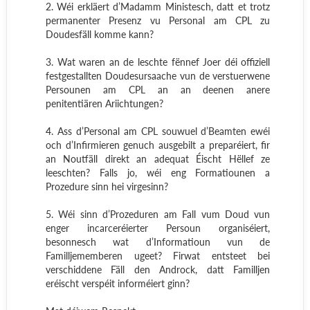
2. Wéi erkläert d’Madamm Ministesch, datt et trotz
permanenter Presenz vu Personal am CPL zu
Doudesfäll komme kann?
3. Wat waren an de leschte fënnef Joer déi offiziell
festgestallten Doudesursaache vun de verstuerwene
Persounen am CPL an an deenen anere
penitentiären Ariichtungen?
4. Ass d’Personal am CPL souwuel d’Beamten ewéi
och d’Infirmieren genuch ausgebilt a preparéiert, fir
an Noutfäll direkt an adequat Éischt Hëllef ze
leeschten? Falls jo, wéi eng Formatiounen a
Prozedure sinn hei virgesinn?
5. Wéi sinn d’Prozeduren am Fall vum Doud vun
enger incarceréierter Persoun organiséiert,
besonnesch wat d’Informatioun vun de
Familljememberen ugeet? Firwat entsteet bei
verschiddene Fäll den Androck, datt Familljen
eréischt verspéit informéiert ginn?