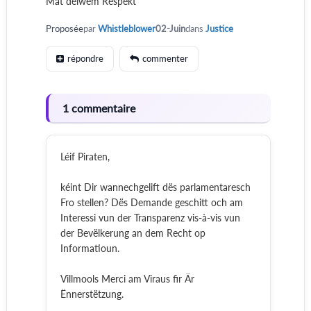
Mat déiwem Respekt
Proposée
par
Whistleblower
02-Juin
dans
Justice
répondre
commenter
1 commentaire
Léif Piraten,
kéint Dir wannechgelift dës parlamentaresch
Fro stellen? Dës Demande geschitt och am
Interessi vun der Transparenz vis-à-vis vun
der Bevëlkerung an dem Recht op
Informatioun.
Villmools Merci am Viraus fir Är
Ënnerstëtzung.