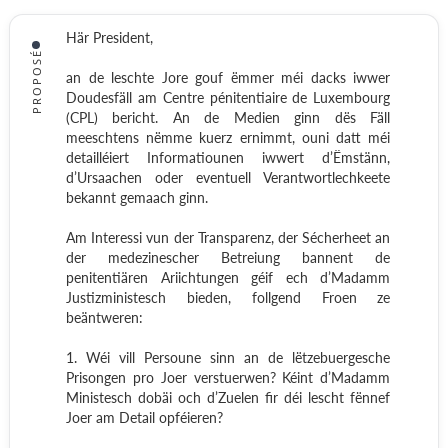
Här President,
PROPOSÉ
an de leschte Jore gouf ëmmer méi dacks iwwer
Doudesfäll am Centre pénitentiaire de Luxembourg
(CPL) bericht. An de Medien ginn dës Fäll
meeschtens nëmme kuerz ernimmt, ouni datt méi
detailléiert Informatiounen iwwert d’Ëmstänn,
d’Ursaachen oder eventuell Verantwortlechkeete
bekannt gemaach ginn.
Am Interessi vun der Transparenz, der Sécherheet an
der medezinescher Betreiung bannent de
penitentiären Ariichtungen géif ech d’Madamm
Justizministesch bieden, follgend Froen ze
beäntweren:
1. Wéi vill Persoune sinn an de lëtzebuergesche
Prisongen pro Joer verstuerwen? Kéint d’Madamm
Ministesch dobäi och d’Zuelen fir déi lescht fënnef
Joer am Detail opféieren?