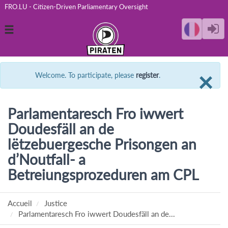
FRO.LU - Citizen-Driven Parliamentary Oversight
Toggle
navigation
C
×
Welcome. To participate, please
register
.
Parlamentaresch Fro iwwert
Doudesfäll an de
lëtzebuergesche Prisongen an
d’Noutfall- a
Betreiungsprozeduren am CPL
Accueil
Justice
Parlamentaresch Fro iwwert Doudesfäll an de...