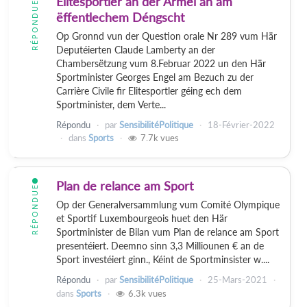
Elitesportler an der Arméi an am
RÉPONDUE
ëffentlechem Déngscht
Op Gronnd vun der Question orale Nr 289 vum Här
Deputéierten Claude Lamberty an der
Chambersëtzung vum 8.Februar 2022 un den Här
Sportminister Georges Engel am Bezuch zu der
Carrière Civile fir Elitesportler géing ech dem
Sportminister, dem Verte...
Répondu
par
SensibilitéPolitique
18-Février-2022
dans
Sports
7.7k
vues
Plan de relance am Sport
RÉPONDUE
Op der Generalversammlung vum Comité Olympique
et Sportif Luxembourgeois huet den Här
Sportminister de Bilan vum Plan de relance am Sport
presentéiert. Deemno sinn 3,3 Milliounen € an de
Sport investéiert ginn., Kéint de Sportminsister w....
Répondu
par
SensibilitéPolitique
25-Mars-2021
dans
Sports
6.3k
vues