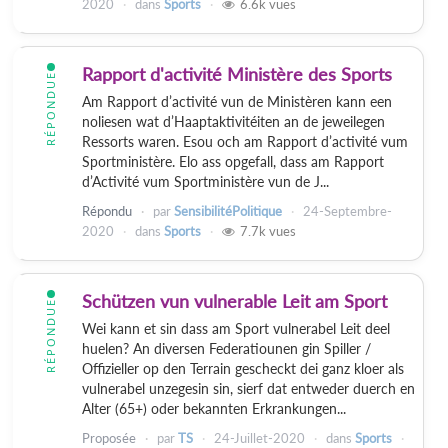
2020
dans
Sports
6.6k
vues
Rapport d'activité Ministère des Sports
RÉPONDUE
Am Rapport d’activité vun de Ministèren kann een
noliesen wat d’Haaptaktivitéiten an de jeweilegen
Ressorts waren. Esou och am Rapport d’activité vum
Sportministère. Elo ass opgefall, dass am Rapport
d’Activité vum Sportministère vun de J...
Répondu
par
SensibilitéPolitique
24-Septembre-
2020
dans
Sports
7.7k
vues
Schützen vun vulnerable Leit am Sport
RÉPONDUE
Wei kann et sin dass am Sport vulnerabel Leit deel
huelen? An diversen Federatiounen gin Spiller /
Offizieller op den Terrain gescheckt dei ganz kloer als
vulnerabel unzegesin sin, sierf dat entweder duerch en
Alter (65+) oder bekannten Erkrankungen...
Proposée
par
TS
24-Juillet-2020
dans
Sports