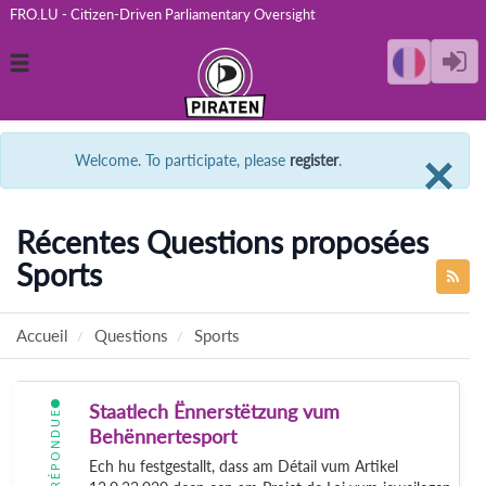
FRO.LU - Citizen-Driven Parliamentary Oversight
Toggle
navigation
C
×
Welcome. To participate, please
register
.
Récentes Questions proposées
Sports
Accueil
Questions
Sports
Staatlech Ënnerstëtzung vum
RÉPONDUE
Behënnertesport
Ech hu festgestallt, dass am Détail vum Artikel