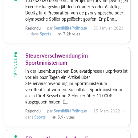
13.0.33.020 deen een am Projet de Loi vum jeweilegen
Exercice ka gesinn jährlech ëmmer 5 oder 6 stelleg
Beträg fir d’Preparation vun de paralympesche oder
olympesche Spiller opgelëscht goufen. Eng Ënn...
Répondu
par
SensibilitéPolitique
30-Janvier-2023
dans
Sports
7.2k
vues
Steuerverschwendung im
RÉPONDUE
Sportministerium
In der luxemburgischen Boulevardpresse (luxprivat) ist
vor ein paar Tagen ein Artikel über
Steuerverschwendung im Sportministerium
veröffentlicht worden. So soll das Sportministerium
allein für 4 Sessel und 2 Hocker über 11.000€
ausgegeben haben. E...
Répondu
par
SensibilitéPolitique
15-Mars-2022
dans
Sports
5.9k
vues