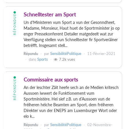
Schnelltester am Sport
RÉPONDUE
Un d'Ministeren vum Sport a vun der Gesonndheet,
Madame, Monsieur, Haut huet de Sportrminister jo op
enger Pressekonferent Detailer matgedeelt wat zur
Veerfügung stellen vun Schnelltester fir Sportveräiner
betrëfft. Insgesamt stell...
Répondu
par
SensibilitéPolitique
11-Février-2021
dans
Sports
7.2k
vues
Commissaire aux sports
RÉPONDUE
An der leschter Zäit heefe sech an de Medien kritesch
Aussoen iwwert de Funktionement vum
Sportministère. Hei sief z.B. un d’Aussoen vun de
fréiheren héiche Beamten am Sport, dem fréiheren
Direkter vun der ENEPS am Luxemburger Wort oder
elo k...
Répondu
par
SensibilitéPolitique
02-Novembre-