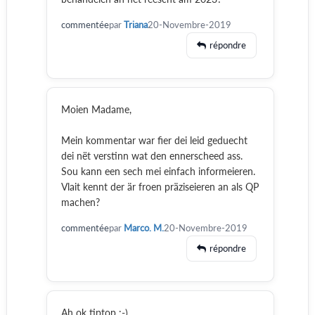
commentée
par
Triana
20-Novembre-2019
répondre
Moien Madame,
Mein kommentar war fier dei leid geduecht
dei nët verstinn wat den ennerscheed ass.
Sou kann een sech mei einfach informeieren.
Vlait kennt der är froen präziseieren an als QP
machen?
commentée
par
Marco. M.
20-Novembre-2019
répondre
Ah ok tiptop :-)