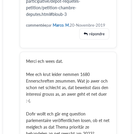
participative/depot-requetes-
petition/petition-chambre-
deputes.html#bloub-3
commentée
par
Marco. M.
20-Novembre-2019
répondre
Merci ech wees dat.
Mee ech krut leider nemmen 1680
Ennerschreften zesummen. Wat jo awer och
schon net schlecht as, dat beweisst dass den
interessi grouss as, an awer geht et net duer
:-(.
Dofir wollt ech gär eng question
parlementaire veröffentlichen losen, ob et net
meiglech as dat Thema prioritär ze
behandelen an net reescht am 2023?