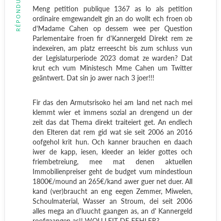
RÉPONDUE
Meng petition publique 1367 as lo als petition
ordinaire emgewandelt gin an do wollt ech froen ob
d'Madame Cahen op dessem wee per Question
Parlementaire froen fir d'Kannergeld Direkt rem ze
indexeiren, am platz erreescht bis zum schluss vun
der Legislaturperiode 2023 domat ze warden? Dat
krut ech vum Ministesch Mme Cahen um Twitter
geäntwert. Dat sin jo awer nach 3 joer!!!
Fir das den Armutsrisoko hei am land net nach mei
klemmt wier et immens sozial an drengend un der
zeit das dat Thema direkt traiteiert get. An endlech
den Elteren dat rem gid wat sie seit 2006 an 2016
oofgehol krit hun. Och kanner brauchen en daach
iwer de kapp, iesen, kleeder an leider gottes och
friembetreiung, mee mat denen aktuellen
Immobilienpreiser geht de budget vum mindestloun
1800€/mound an 265€/kand awer guer net duer. All
kand (ver)braucht an eng eegen Zemmer, Miwelen,
Schoulmaterial, Wasser an Stroum, dei seit 2006
alles mega an d'luucht gaangen as, an d' Kannergeld
roofgaangen as!! WOU LEIT DE FEHLER?