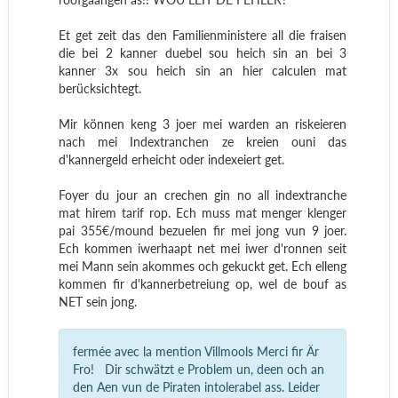
Et get zeit das den Familienministere all die fraisen
die bei 2 kanner duebel sou heich sin an bei 3
kanner 3x sou heich sin an hier calculen mat
berücksichtegt.
Mir können keng 3 joer mei warden an riskeieren
nach mei Indextranchen ze kreien ouni das
d'kannergeld erheicht oder indexeiert get.
Foyer du jour an crechen gin no all indextranche
mat hirem tarif rop. Ech muss mat menger klenger
pai 355€/mound bezuelen fir mei jong vun 9 joer.
Ech kommen iwerhaapt net mei iwer d'ronnen seit
mei Mann sein akommes och gekuckt get. Ech elleng
kommen fir d'kannerbetreiung op, wel de bouf as
NET sein jong.
fermée avec la mention
Villmools Merci fir Är
Fro! Dir schwätzt e Problem un, deen och an
den Aen vun de Piraten intolerabel ass. Leider