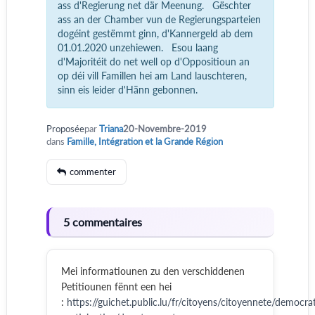
ass d'Regierung net där Meenung. Gëschter
ass an der Chamber vun de Regierungsparteien
dogéint gestëmmt ginn, d'Kannergeld ab dem
01.01.2020 unzehiewen. Esou laang
d'Majoritéit do net well op d'Oppositioun an
op déi vill Famillen hei am Land lauschteren,
sinn eis leider d'Hänn gebonnen.
Proposée
par
Triana
20-Novembre-2019
dans
Famille, Intégration et la Grande Région
commenter
5 commentaires
Mei informatiounen zu den verschiddenen
Petitiounen fënnt een hei
:
https://guichet.public.lu/fr/citoyens/citoyennete/democrat