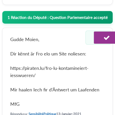
1
Réaction du Député : Question Parlementaire accepté
Gudde Moien,
Dir kënnt är Fro elo um Site noliesen:
https://piraten.lu/fro-lu-kontamineiert-
iesswueren/
Mir haalen Iech fir d'Äntwert um Laafenden
MfG
Répondu
par
SensibilitéPolitique
13-Janvier-2021