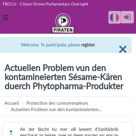
FRO.LU - Citizen-Driven Parliamentary Oversight
Toggle
navigation
C
×
Welcome. To participate, please
register
.
Actuellen Problem vun den
kontamineierten Sésame-Kären
duerch Phytopharma-Produkter
Accueil
Protection des consommateurs
Actuellen Problem vun den kontamineierten...
An der läscht hu mer vill iwwert d'Sanitärkriis
geschwat an heiren, mee an deem ganzen ass eng an