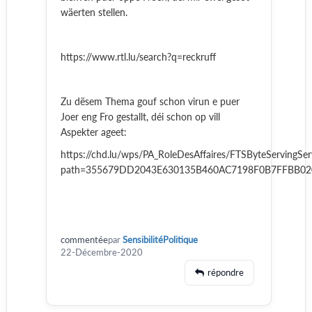
wäerten stellen.
https://www.rtl.lu/search?q=reckruff
Zu dësem Thema gouf schon virun e puer
Joer eng Fro gestallt, déi schon op vill
Aspekter ageet:
https://chd.lu/wps/PA_RoleDesAffaires/FTSByteServingSer
path=355679DD2043E630135B460AC7198F0B7FFBB0
commentée
par
SensibilitéPolitique
22-Décembre-2020
répondre