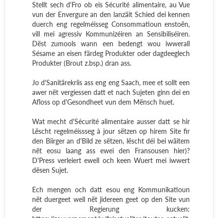
Stellt sech d'Fro ob eis Sécurité alimentaire, au Vue
vun der Envergure an den lanzäit Schied dei kennen
duerch eng regelméisseg Consommatioun enstoën,
vill mei agressiv Kommunizéiren an Sensibiliséiren.
Dëst zumools wann een bedengt wou iwwerall
Sésame an eisen färdeg Produkter oder dagdeeglech
Produkter (Brout z.bsp.) dran ass.
Jo d'Sanitärekriis ass eng eng Saach, mee et sollt een
awer nët vergiessen datt et nach Sujeten ginn dei en
Afloss op d'Gesondheet vun dem Mënsch huet.
Wat mecht d'Sécurité alimentaire ausser datt se hir
Lëscht regelméissseg à jour sëtzen op hirem Site fir
den Biirger an d'Bild ze sëtzen, lëscht déi bei wäitem
nët eosu laang ass ewei den Fransousen hier)?
D'Press verleiert ewell och keen Wuert mei iwwert
dësen Sujet.
Ech mengen och datt esou eng Kommunikatioun
nët duergeet well nët jidereen geet op den Site vun
der Regierung kucken: