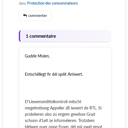
dans
Protection des consommateurs
commenter
1 commentaire
Gudde Moien,
Entschëllegt fir déi spéit Äntwert.
D'Liewensmëttelkontroll mëscht
reegelméisseg Appeller zB iwwert de RTL. Si
probéieren also zu engem gewësse Grad
schonn d'Leit ze informéieren. Trotzdem
bléiwen puer oppe Froen, déi mir ewéi gesot