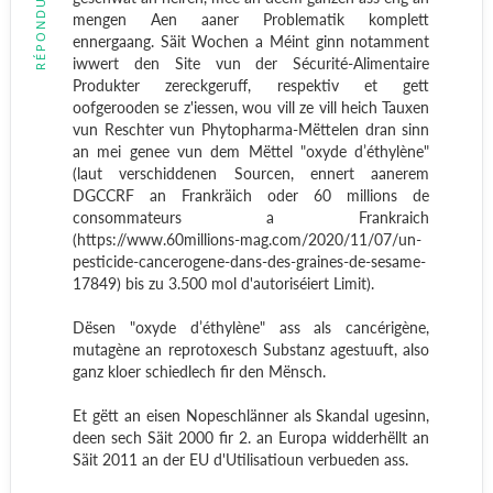
RÉPONDUE
mengen Aen aaner Problematik komplett
ennergaang. Säit Wochen a Méint ginn notamment
iwwert den Site vun der Sécurité-Alimentaire
Produkter zereckgeruff, respektiv et gett
oofgerooden se z'iessen, wou vill ze vill heich Tauxen
vun Reschter vun Phytopharma-Mëttelen dran sinn
an mei genee vun dem Mëttel "oxyde d’éthylène"
(laut verschiddenen Sourcen, ennert aanerem
DGCCRF an Frankräich oder 60 millions de
consommateurs a Frankraich
(https://www.60millions-mag.com/2020/11/07/un-
pesticide-cancerogene-dans-des-graines-de-sesame-
17849) bis zu 3.500 mol d'autoriséiert Limit).
Dësen "oxyde d’éthylène" ass als cancérigène,
mutagène an reprotoxesch Substanz agestuuft, also
ganz kloer schiedlech fir den Mënsch.
Et gëtt an eisen Nopeschlänner als Skandal ugesinn,
deen sech Säit 2000 fir 2. an Europa widderhëllt an
Säit 2011 an der EU d'Utilisatioun verbueden ass.