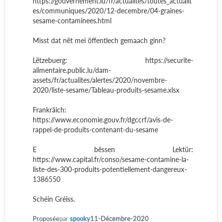
https://gouvernement.lu/fr/actualites/toutes_actualit
es/communiques/2020/12-decembre/04-graines-
sesame-contaminees.html
Misst dat nët mei öffentlech gemaach ginn?
Lëtzebuerg: https://securite-
alimentaire.public.lu/dam-
assets/fr/actualites/alertes/2020/novembre-
2020/liste-sesame/Tableau-produits-sesame.xlsx
Frankräich:
https://www.economie.gouv.fr/dgccrf/avis-de-
rappel-de-produits-contenant-du-sesame
E bëssen Lektür:
https://www.capital.fr/conso/sesame-contamine-la-
liste-des-300-produits-potentiellement-dangereux-
1386550
Schéin Gréiss.
Proposée
par
spooky
11-Décembre-2020