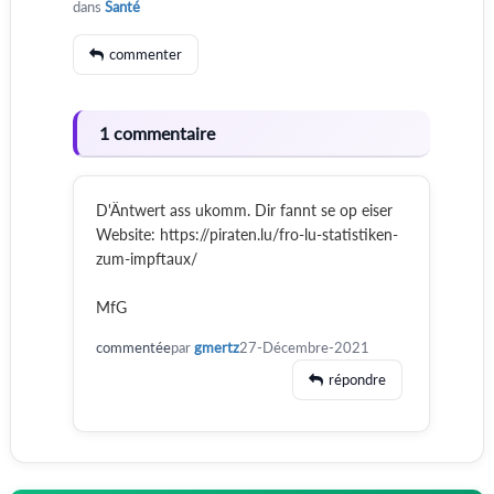
dans
Santé
commenter
1 commentaire
D'Äntwert ass ukomm. Dir fannt se op eiser
Website: https://piraten.lu/fro-lu-statistiken-
zum-impftaux/
MfG
commentée
par
gmertz
27-Décembre-2021
répondre