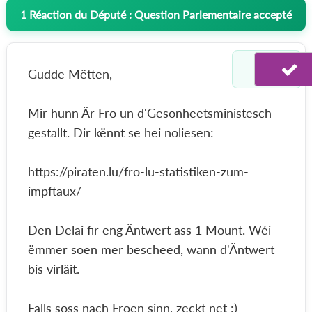
1
Réaction du Député : Question Parlementaire accepté
Gudde Mëtten,
Mir hunn Är Fro un d'Gesonheetsministesch
gestallt. Dir kënnt se hei noliesen:
https://piraten.lu/fro-lu-statistiken-zum-
impftaux/
Den Delai fir eng Äntwert ass 1 Mount. Wéi
ëmmer soen mer bescheed, wann d'Äntwert
bis virläit.
Falls soss nach Froen sinn, zeckt net :)