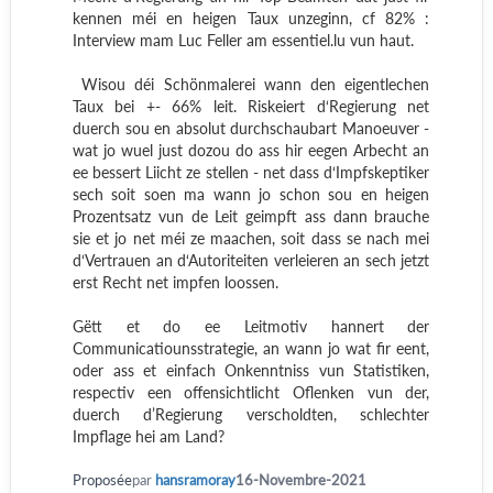
kennen méi en heigen Taux unzeginn, cf 82% :
Interview mam Luc Feller am essentiel.lu vun haut.
Wisou déi Schönmalerei wann den eigentlechen
Taux bei +- 66% leit. Riskeiert d‘Regierung net
duerch sou en absolut durchschaubart Manoeuver -
wat jo wuel just dozou do ass hir eegen Arbecht an
ee bessert Liicht ze stellen - net dass d‘Impfskeptiker
sech soit soen ma wann jo schon sou en heigen
Prozentsatz vun de Leit geimpft ass dann brauche
sie et jo net méi ze maachen, soit dass se nach mei
d‘Vertrauen an d‘Autoriteiten verleieren an sech jetzt
erst Recht net impfen loossen.
Gëtt et do ee Leitmotiv hannert der
Communicatiounsstrategie, an wann jo wat fir eent,
oder ass et einfach Onkenntniss vun Statistiken,
respectiv een offensichtlicht Oflenken vun der,
duerch d’Regierung verscholdten, schlechter
Impflage hei am Land?
Proposée
par
hansramoray
16-Novembre-2021