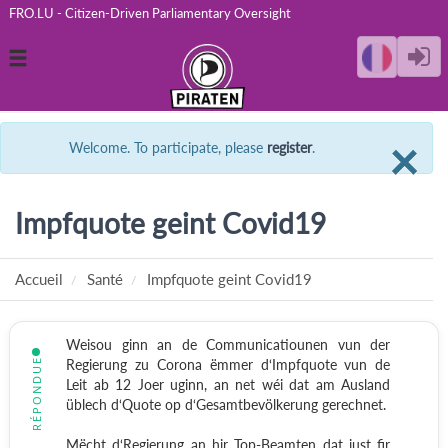
FRO.LU - Citizen-Driven Parliamentary Oversight
Toggle
navigation
C
×
Welcome. To participate, please
register
.
Impfquote geint Covid19
Accueil
Santé
Impfquote geint Covid19
Weisou ginn an de Communicatiounen vun der
RÉPONDUE
Regierung zu Corona ëmmer d‘Impfquote vun de
Leit ab 12 Joer uginn, an net wéi dat am Ausland
üblech d‘Quote op d‘Gesamtbevölkerung gerechnet.
Mëcht d‘Regierung an hir Top-Beamten dat just fir