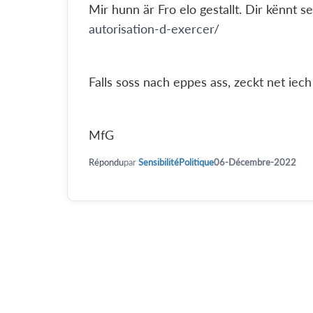
Mir hunn är Fro elo gestallt. Dir kënnt s
autorisation-d-exercer/
Falls soss nach eppes ass, zeckt net iech
MfG
Répondu
par
SensibilitéPolitique
06-Décembre-2022