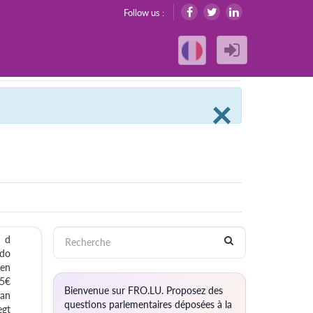
Follow us :
Clos
×
n d
 do
een
15€
Bienvenue sur FRO.LU. Proposez des
 an
questions parlementaires déposées à la
egt