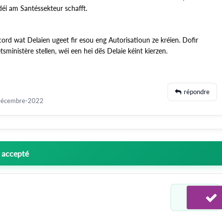
déi am Santéssekteur schafft.
cord wat Delaien ugeet fir esou eng Autorisatioun ze kréien. Dofir
ministère stellen, wéi een hei dës Delaie kéint kierzen.
répondre
écembre-2022
 accepté