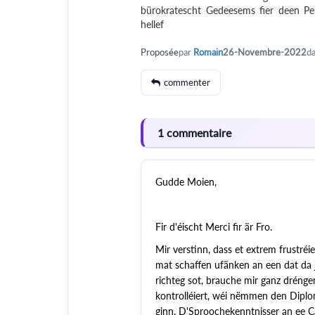
bürokratescht Gedeesems fier deen Pe
hellef
Proposée
par
Romain
26-Novembre-2022
d
commenter
1 commentaire
Gudde Moien,
Fir d'éischt Merci fir är Fro.
Mir verstinn, dass et extrem frustréi
mat schaffen ufänken an een dat da j
richteg sot, brauche mir ganz drénge
kontrolléiert, wéi nëmmen den Diplom
ginn. D'Sproochekenntnisser an ee Cas