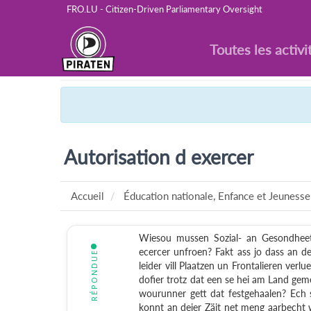
FRO.LU - Citizen-Driven Parliamentary Oversight
Toutes les activi
Autorisation d exercer
Accueil
Éducation nationale, Enfance et Jeunesse
Wiesou mussen Sozial- an Gesondheets
ecercer unfroen? Fakt ass jo dass an d
RÉPONDUE
leider vill Plaatzen un Frontalieren verlu
dofier trotz dat een se hei am Land ge
wourunner gett dat festgehaalen? Ech 
konnt an deier Zäit net meng aarbecht