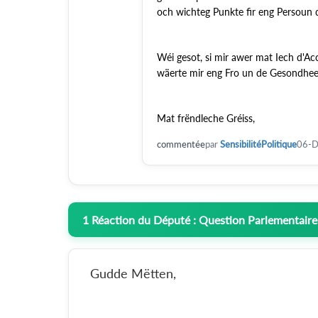
och wichteg Punkte fir eng Persoun 
Wéi gesot, si mir awer mat Iech d'Ac
wäerte mir eng Fro un de Gesondheets
Mat frëndleche Gréiss,
commentée
par
SensibilitéPolitique
06-D
1
Réaction du Député : Question Parlementaire
Gudde Mëtten,