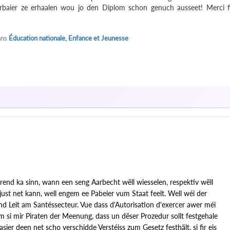
rbaier ze erhaalen wou jo den Diplom schon genuch ausseet! Merci f
ans
Éducation nationale, Enfance et Jeunesse
erend ka sinn, wann een seng Aarbecht wëll wiesselen, respektiv wëll
ust net kann, well engem ee Pabeier vum Staat feelt. Well wéi der
nd Leit am Santéssecteur. Vue dass d'Autorisation d'exercer awer méi
 si mir Piraten der Meenung, dass un dëser Prozedur sollt festgehale
ier deen net scho verschidde Verstéiss zum Gesetz festhält, si fir eis