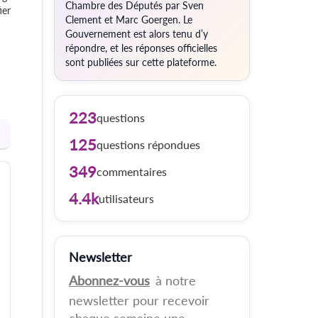
Chambre des Députés par Sven
ier
Clement et Marc Goergen. Le
Gouvernement est alors tenu d’y
répondre, et les réponses officielles
sont publiées sur cette plateforme.
223
questions
125
questions répondues
349
commentaires
4.4k
utilisateurs
Newsletter
Abonnez-vous
à notre
newsletter pour recevoir