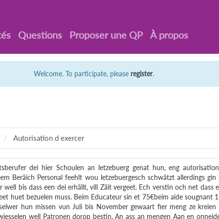
tés
Questions
Proposer une QP
À propos
Welcome. To participate, please
register
.
Autorisation d exercer
berufer dei hier Schoulen an letzebuerg genat hun, eng autorisatio
eem Beräich Personal feehlt wou letzebuergesch schwätzt allerdings gin
er well bis dass een dei erhällt, vill Zäit vergeet. Ech verstin och net dass 
meet huet bezuelen muss. Beim Educateur sin et 75€beim aide sougnant 
selwer hun missen vun Juli bis November gewaart fier meng ze kreien
 wiesselen well Patronen dorop bestin. An ass an mengen Aan en onneid